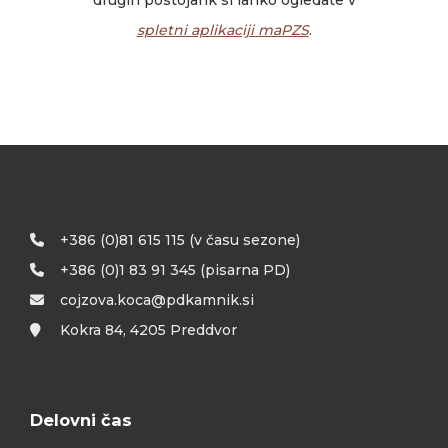
drugih postojank si lahko ogledate v
spletni aplikaciji maPZS
.
+386 (0)81 615 115 (v času sezone)
+386 (0)1 83 91 345 (pisarna PD)
cojzova.koca@pdkamnik.si
Kokra 84, 4205 Preddvor
Delovni čas