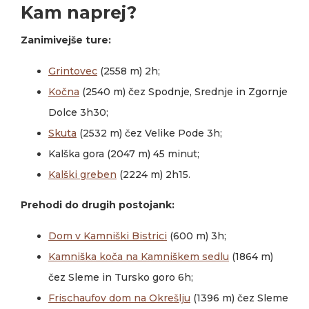
Kam naprej?
Zanimivejše ture:
Grintovec
(2558 m) 2h;
Kočna
(2540 m) čez Spodnje, Srednje in Zgornje
Dolce 3h30;
Skuta
(2532 m) čez Velike Pode 3h;
Kalška gora (2047 m) 45 minut;
Kalški greben
(2224 m) 2h15.
Prehodi do drugih postojank:
Dom v Kamniški Bistrici
(600 m) 3h;
Kamniška koča na Kamniškem sedlu
(1864 m)
čez Sleme in Tursko goro 6h;
Frischaufov dom na Okrešlju
(1396 m) čez Sleme