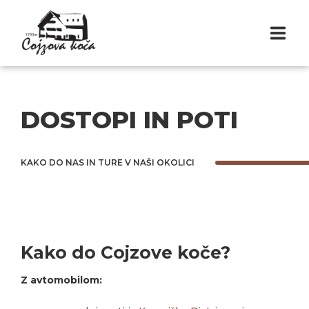
DOMOV
DOSTOPI IN POTI
DOSTOPI IN POTI
ZGODOVINA
KAKO DO NAS IN TURE V NAŠI OKOLICI
REZERVACIJA
RESERVATION
Kako do Cojzove koče?
PIŠITE NAM
Z avtomobilom: